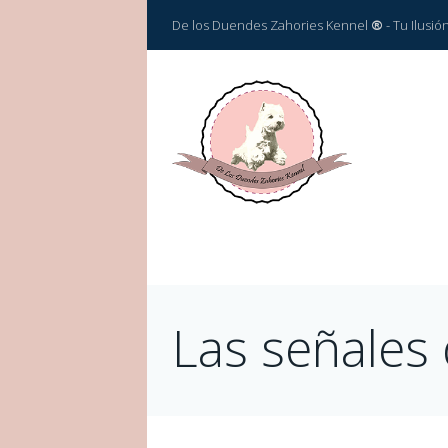
De los Duendes Zahories Kennel
®
- Tu Ilusi
Las señales