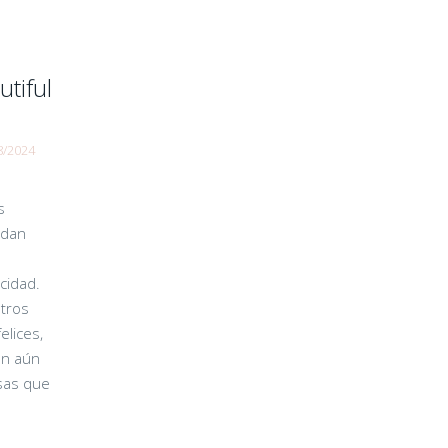
utiful
8/2024
s
 dan
cidad.
tros
elices,
an aún
sas que