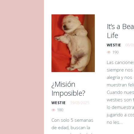
It’s a Bea
Life
06/0
WESTIE
190
Las cancione
siempre nos
alegría y nos
¿Misión
muestran feli
Imposible?
Cuando nues
westies son f
19/03/2025
WESTIE
lo demuestr
180
jugando a co
Con solo 5 semanas
no les...
de edad, buscan la